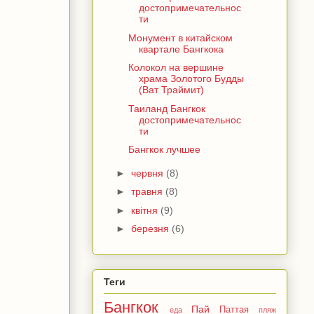
достопримечательнос
ти
Монумент в китайском
квартале Бангкока
Колокол на вершине
храма Золотого Будды
(Ват Траймит)
Таиланд Бангкок
достопримечательнос
ти
Бангкок лучшее
►
червня
(8)
►
травня
(8)
►
квітня
(9)
►
березня
(6)
Теги
Бангкок
Пай
Паттая
еда
пляж