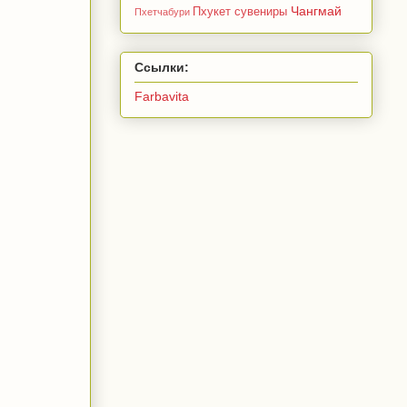
Чангмай
Пхукет
сувениры
Пхетчабури
Ссылки:
Farbavita