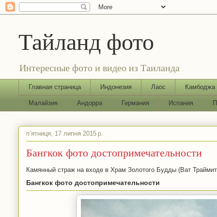
Тайланд фото
Интересные фото и видео из Таиланда
Главная страница
Индонезия
Лаос
Камбоджа
Малайзия
Андорра
Германия
Испания
П
пʼятниця, 17 липня 2015 р.
Бангкок фото достопримечательности
Камянный страж на входе в Храм Золотого Будды (Ват Траймит
Бангкок фото достопримечательности