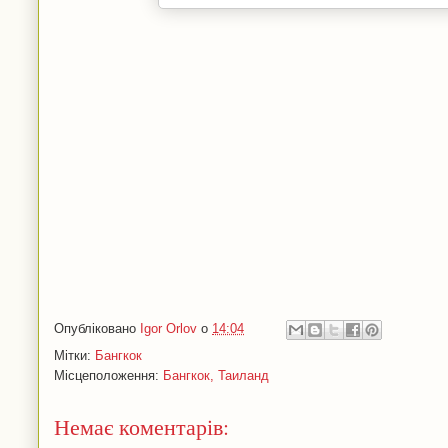
Опубліковано
Igor Orlov
о
14:04
Мітки:
Бангкок
Місцеположення:
Бангкок, Таиланд
Немає коментарів: