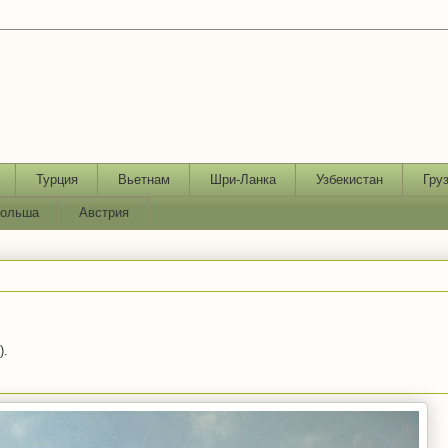
Турция
Вьетнам
Шри-Ланка
Узбекистан
Гру
ольша
Австрия
).