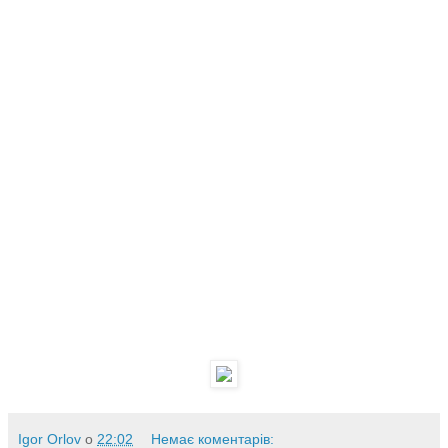
Igor Orlov
о
22:02
Немає коментарів: