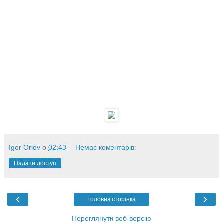
Igor Orlov
о
02:43
Немає коментарів:
Надати доступ
‹
›
Головна сторінка
Переглянути веб-версію