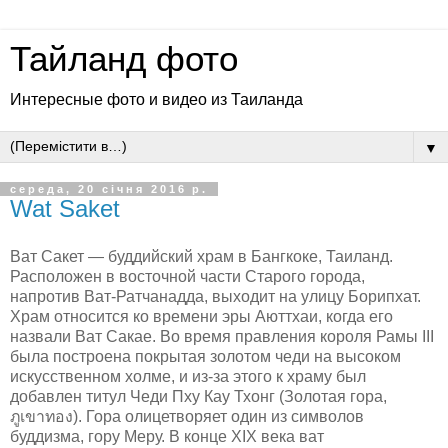
Тайланд фото
Интересные фото и видео из Таиланда
▼
середа, 20 січня 2016 р.
Wat Saket
Ват Сакет — буддийский храм в Бангкоке, Таиланд.
Расположен в восточной части Старого города,
напротив Ват-Ратчанадда, выходит на улицу Борипхат.
Храм относится ко времени эры Аюттхаи, когда его
назвали Ват Сакае. Во время правления короля Рамы III
была построена покрытая золотом чеди на высоком
искусственном холме, и из-за этого к храму был
добавлен титул Чеди Пху Кау Тхонг (Золотая гора,
ภูเขาทอง). Гора олицетворяет один из символов
буддизма, гору Меру. В конце XIX века ват