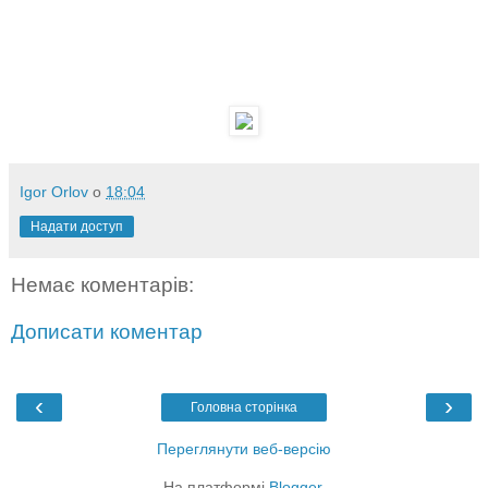
Igor Orlov
о
18:04
Надати доступ
Немає коментарів:
Дописати коментар
‹
›
Головна сторінка
Переглянути веб-версію
На платформі
Blogger
.