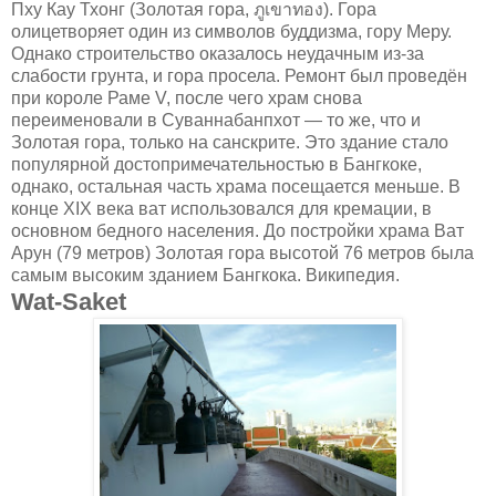
Пху Кау Тхонг (Золотая гора, ภูเขาทอง). Гора
олицетворяет один из символов буддизма, гору Меру.
Однако строительство оказалось неудачным из-за
слабости грунта, и гора просела. Ремонт был проведён
при короле Раме V, после чего храм снова
переименовали в Суваннабанпхот — то же, что и
Золотая гора, только на санскрите. Это здание стало
популярной достопримечательностью в Бангкоке,
однако, остальная часть храма посещается меньше. В
конце XIX века ват использовался для кремации, в
основном бедного населения. До постройки храма Ват
Арун (79 метров) Золотая гора высотой 76 метров была
самым высоким зданием Бангкока. Википедия.
Wat-Saket