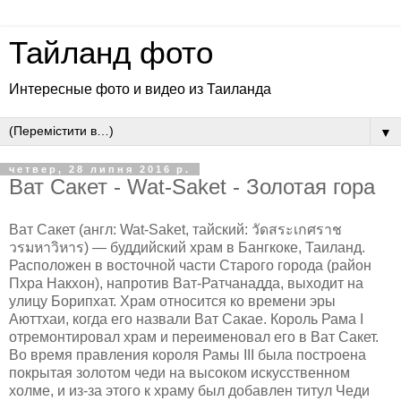
Тайланд фото
Интересные фото и видео из Таиланда
▼
четвер, 28 липня 2016 р.
Ват Сакет - Wat-Saket - Золотая гора
Ват Сакет (англ: Wat-Saket, тайский: วัดสระเกศราช
วรมหาวิหาร) — буддийский храм в Бангкоке, Таиланд.
Расположен в восточной части Старого города (район
Пхра Накхон), напротив Ват-Ратчанадда, выходит на
улицу Борипхат. Храм относится ко времени эры
Аюттхаи, когда его назвали Ват Сакае. Король Рама I
отремонтировал храм и переименовал его в Ват Сакет.
Во время правления короля Рамы III была построена
покрытая золотом чеди на высоком искусственном
холме, и из-за этого к храму был добавлен титул Чеди